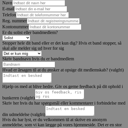
Navn
E-mail
Telefon
Reg. nummer
Kontonummer
Er du solist eller bandmedlem?
Stopper hele dit band eller er det kun dig? Hvis et band stopper, så
skal alle melder sig ud hver for sig
Skriv bandnavn hvis du er bandmedlem
Hvad er årsagen til at du ønsker at opsige dit medlemskab? (valgfri)
Hjælp os med at blive bedre. Giv os gerne feedback på dit ophold i
bunkeren (valgfri)
Skriv her hvis du har spørgsmål eller kommentarer i forbindelse med
din udmeldelse (valgfri)
Hvis du har lyst, er du velkommen til at skrive en anonym
anmeldelse, som vi kan lægge på vores hjemmeside. Det er en stor