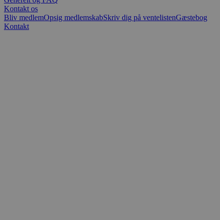
Kontakt os
Bliv medlem
Opsig medlemskab
Skriv dig på ventelisten
Gæstebog
Kontakt