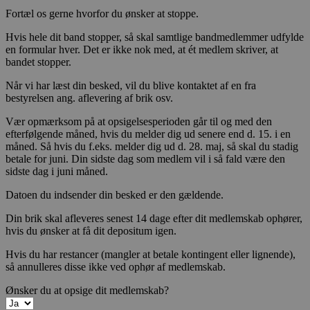
Fortæl os gerne hvorfor du ønsker at stoppe.
Hvis hele dit band stopper, så skal samtlige bandmedlemmer udfylde
en formular hver. Det er ikke nok med, at ét medlem skriver, at
bandet stopper.
Når vi har læst din besked, vil du blive kontaktet af en fra
bestyrelsen ang. aflevering af brik osv.
Vær opmærksom på at opsigelsesperioden går til og med den
efterfølgende måned, hvis du melder dig ud senere end d. 15. i en
måned. Så hvis du f.eks. melder dig ud d. 28. maj, så skal du stadig
betale for juni. Din sidste dag som medlem vil i så fald være den
sidste dag i juni måned.
Datoen du indsender din besked er den gældende.
Din brik skal afleveres senest 14 dage efter dit medlemskab ophører,
hvis du ønsker at få dit depositum igen.
Hvis du har restancer (mangler at betale kontingent eller lignende),
så annulleres disse ikke ved ophør af medlemskab.
Ønsker du at opsige dit medlemskab?