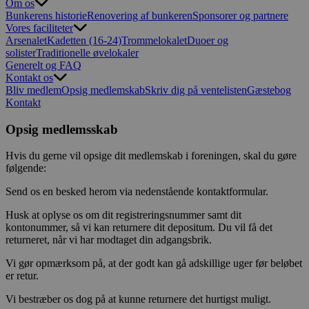
Om os
Bunkerens historie
Renovering af bunkeren
Sponsorer og partnere
Vores faciliteter
Arsenalet
Kadetten (16-24)
Trommelokalet
Duoer og
solister
Traditionelle øvelokaler
Generelt og FAQ
Kontakt os
Bliv medlem
Opsig medlemskab
Skriv dig på ventelisten
Gæstebog
Kontakt
Opsig medlemsskab
Hvis du gerne vil opsige dit medlemskab i foreningen, skal du gøre
følgende:
Send os en besked herom via nedenstående kontaktformular.
Husk at oplyse os om dit registreringsnummer samt dit
kontonummer, så vi kan returnere dit depositum. Du vil få det
returneret, når vi har modtaget din adgangsbrik.
Vi gør opmærksom på, at der godt kan gå adskillige uger før beløbet
er retur.
Vi bestræber os dog på at kunne returnere det hurtigst muligt.