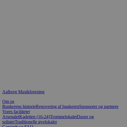
Aalborg Musikforening
Om os
Bunkerens historie
Renovering af bunkeren
Sponsorer og partnere
Vores faciliteter
Arsenalet
Kadetten (16-24)
Trommelokalet
Duoer og
solister
Traditionelle øvelokaler
Generelt og FAQ