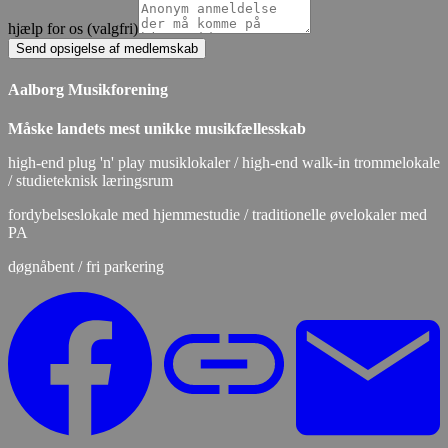
hjælp for os (valgfri)
Send opsigelse af medlemskab
Aalborg Musikforening
Måske landets mest unikke musikfællesskab
high-end plug 'n' play musiklokaler / high-end walk-in trommelokale
/ studieteknisk læringsrum
fordybelseslokale med hjemmestudie / traditionelle øvelokaler med
PA
døgnåbent / fri parkering